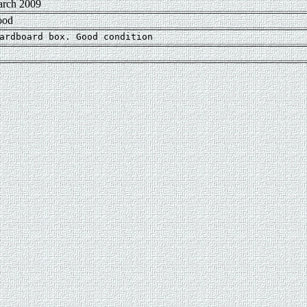
rch 2009
ood